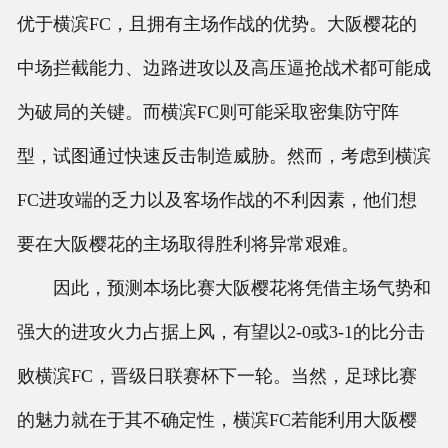
优于横滨FC，且拥有主场作战的优势。大阪樱花的
中场拦截能力、边路进攻以及高压逼抢战术都可能成
为破局的关键。而横滨FC则可能采取密集防守阵
型，试图通过快速反击制造威胁。然而，考虑到横滨
FC进攻端的乏力以及客场作战的不利因素，他们想
要在大阪樱花的主场取得胜利将异常艰难。
因此，预测本场比赛大阪樱花将凭借主场气势和
强大的进攻火力占据上风，有望以2-0或3-1的比分击
败横滨FC，晋级日联赛杯下一轮。当然，足球比赛
的魅力就在于其不确定性，横滨FC若能利用大阪樱