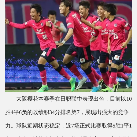
大阪樱花本赛季在日职联中表现出色，目前以10
胜4平6负的战绩积34分排名第7，展现出强大的竞争
力。球队近期状态稳定，近7场正式比赛取得5胜1平1