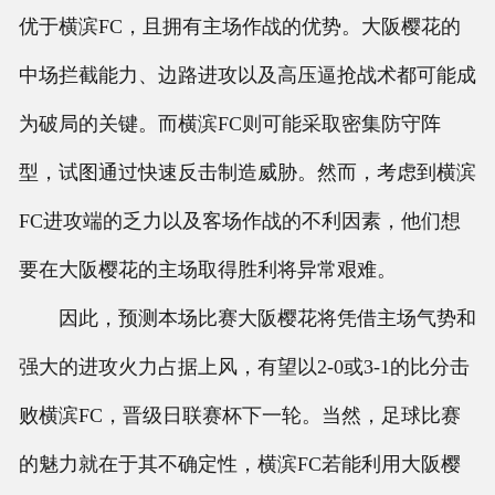
优于横滨FC，且拥有主场作战的优势。大阪樱花的
中场拦截能力、边路进攻以及高压逼抢战术都可能成
为破局的关键。而横滨FC则可能采取密集防守阵
型，试图通过快速反击制造威胁。然而，考虑到横滨
FC进攻端的乏力以及客场作战的不利因素，他们想
要在大阪樱花的主场取得胜利将异常艰难。
因此，预测本场比赛大阪樱花将凭借主场气势和
强大的进攻火力占据上风，有望以2-0或3-1的比分击
败横滨FC，晋级日联赛杯下一轮。当然，足球比赛
的魅力就在于其不确定性，横滨FC若能利用大阪樱