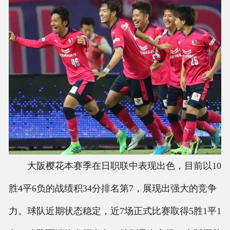
大阪樱花本赛季在日职联中表现出色，目前以10
胜4平6负的战绩积34分排名第7，展现出强大的竞争
力。球队近期状态稳定，近7场正式比赛取得5胜1平1