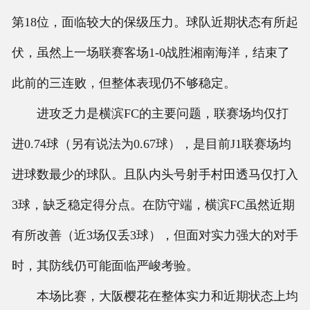
第18位，面临较大的保级压力。球队近期状态有所起
伏，虽然上一场联赛客场1-0战胜湘南海洋，结束了
此前的三连败，但整体表现仍不够稳定。
进攻乏力是横滨FC的主要问题，联赛场均仅打
进0.74球（另有说法为0.67球），是目前J1联赛场均
进球数最少的球队。且队内头号射手村田透马仅打入
3球，缺乏稳定得分点。在防守端，横滨FC虽然近期
有所改善（近3场仅丢3球），但面对实力强大的对手
时，其防线仍可能面临严峻考验。
本场比赛，大阪樱花在整体实力和近期状态上均